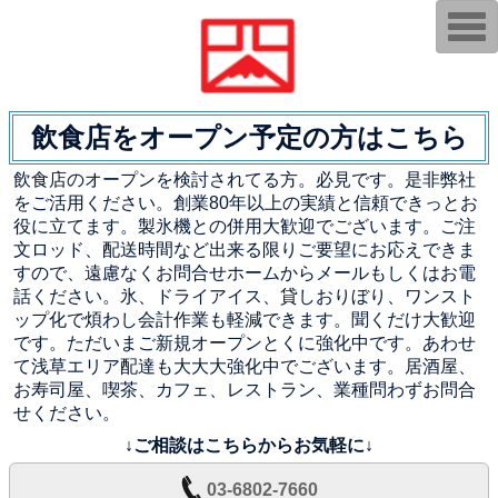
T
o
g
g
l
e
n
飲食店をオープン予定の方はこちら
a
v
i
飲食店のオープンを検討されてる方。必見です。是非弊社
g
をご活用ください。創業80年以上の実績と信頼できっとお
a
t
役に立てます。製氷機との併用大歓迎でございます。ご注
i
文ロッド、配送時間など出来る限りご要望にお応えできま
o
n
すので、遠慮なくお問合せホームからメールもしくはお電
話ください。氷、ドライアイス、貸しおりぼり、ワンスト
ップ化で煩わし会計作業も軽減できます。聞くだけ大歓迎
です。ただいまご新規オープンとくに強化中です。あわせ
て浅草エリア配達も大大大強化中でございます。居酒屋、
お寿司屋、喫茶、カフェ、レストラン、業種問わずお問合
せください。
↓ご相談はこちらからお気軽に↓
03-6802-7660